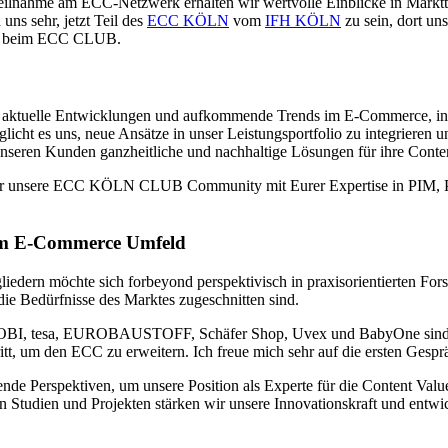
Teilnahme am ECC-Netzwerk erhalten wir wertvolle Einblicke in Markt
uns sehr, jetzt Teil des
ECC KÖLN
vom
IFH KÖLN
zu sein, dort un
dor beim ECC CLUB.
in aktuelle Entwicklungen und aufkommende Trends im E-Commerce, in
glicht es uns, neue Ansätze in unser Leistungsportfolio zu integriere
 unseren Kunden ganzheitliche und nachhaltige Lösungen für ihre Conte
Ihr unsere ECC KÖLN CLUB Community mit Eurer Expertise in PIM, PX
n im E-Commerce Umfeld
ern möchte sich forbeyond perspektivisch in praxisorientierten Forsc
die Bedürfnisse des Marktes zugeschnitten sind.
, OBI, tesa, EUROBAUSTOFF, Schäfer Shop, Uvex und BabyOne sind ber
tt, um den ECC zu erweitern. Ich freue mich sehr auf die ersten Gespr
hende Perspektiven, um unsere Position als Experte für die Content V
Studien und Projekten stärken wir unsere Innovationskraft und entw