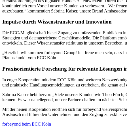
Herausforderungen des digitalen Handels zu entwickeln. Durch die 
kontinuierlich zum Vorteil unserer Kunden zu verbessern. „Wir freuen 
auszubauen,“ kommentiert Sabrina Kaiser, unsere Brand Ambassa
Impulse durch Wissenstransfer und Innovation
Die ECC-Mitgliedschaft bietet Zugang zu umfassenden Einblicken 
Strategien und datengetriebene Geschäftsmodelle. Die Plattform ermö
entwickeln. Dieser Wissenstransfer stärkt uns in unserem Bestreben,
„Herzlich willkommen forbeyond Group! Ich freue mich sehr, dass 
Pfannschmidt vom ECC Köln.
Praxisorientierte Forschung für relevante Lösunge
In enger Kooperation mit dem ECC Köln und weiteren Netzwerkmitglied
und praktische Handlungsempfehlungen zu erarbeiten, die genau auf 
Sabrina Kaiser hebt hervor: „Viele unserer Kunden wie Theo Förch
kennen. Es war naheliegend, unsere Partnerschaften im nächsten Schri
Mit der neuen Kooperation eröffnen sich für forbeyond vielversprec
Austausch mit führenden Unternehmen und den Zugang zu exklusiven 
forbeyond beim ECC Köln