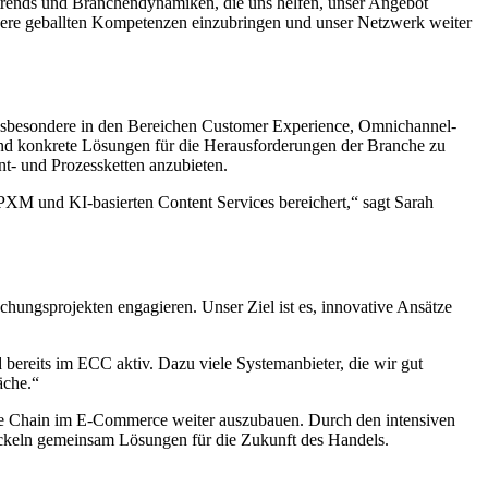
trends und Branchendynamiken, die uns helfen, unser Angebot
sere geballten Kompetenzen einzubringen und unser Netzwerk weiter
sbesondere in den Bereichen Customer Experience, Omnichannel-
n und konkrete Lösungen für die Herausforderungen der Branche zu
nt- und Prozessketten anzubieten.
M und KI-basierten Content Services bereichert,“ sagt Sarah
hungsprojekten engagieren. Unser Ziel ist es, innovative Ansätze
eits im ECC aktiv. Dazu viele Systemanbieter, die wir gut
äche.“
alue Chain im E-Commerce weiter auszubauen. Durch den intensiven
ickeln gemeinsam Lösungen für die Zukunft des Handels.