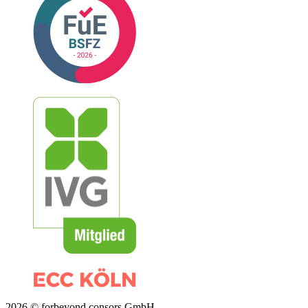
2026 © forbeyond consors GmbH